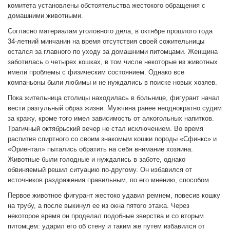
комитета установлены обстоятельства жестокого обращения с
домашними животными.
Согласно материалам уголовного дела, в октябре прошлого года
34-летний минчанин на время отсутствия своей сожительницы
остался за главного по уходу за домашними питомцами. Женщина
заботилась о четырех кошках, в том числе некоторые из животных
имели проблемы с физическим состоянием. Однако все
компаньоны были любимы и не нуждались в поиске новых хозяев.
Пока жительница столицы находилась в больнице, фигурант начал
вести разгульный образ жизни. Мужчина ранее неоднократно судим
за кражу, кроме того имел зависимость от алкогольных напитков.
Трагичный октябрьский вечер не стал исключением. Во время
распития спиртного со своим знакомым кошки породы «Сфинкс» и
«Ориентал» пытались обратить на себя внимание хозяина.
Животные были голодные и нуждались в заботе, однако
обвиняемый решил ситуацию по-другому. Он избавился от
источников раздражения правильным, по его мнению, способом.
Первое животное фигурант жестоко удавил ремнем, повесив кошку
на трубу, а после выкинул ее из окна пятого этажа. Через
некоторое время он проделал подобные зверства и со вторым
питомцем: ударил его об стену и таким же путем избавился от