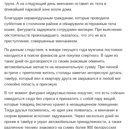
трупа. А на следующий день минчанин оставил их тела в
ближайшей парковой зоне возле дома.
Благодаря неравнодушным гражданам, которые проводили
субботник в столичном районе и обнаружили истерзанные тела
кошек, фигуранта задержали сотрудники милиции. При выяснении
обстоятельств произошедшего, оказалось, что это не все
преступления, совершенные минчанином.
По данным следствия, в январе текущего года мужчина постоянно
находился в поиске финансов для покупки спиртного. В один из
таких дней он договорился со своим знакомым обменять
автомобильные запчасти на незначительную сумму. При личной
встрече с приятелем житель столицы заметил интересную деталь:
тамбур, который вел в квартиру друга не закрывался и любой мог
спокойно попасть в прихожую.
В тот момент фигурант недвусмысленно пошутил, что есть соблазн
наведаться сюда без спроса и прихватить с собой пару вещей,
которые товарищ беспечно хранил в незащищенном помещении.
Тогда друзья посмеялись, но идея уже появилась, и минчанин в
скором времени исполнил задуманное. Через несколько дней он
проник в тамбур и украл автомобильные принадлежности, а также
различную технику знакомого на сумму более 900 белорусских