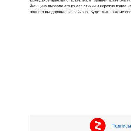
Дожидаясь приезда спасателей, в горящей траве она 
Женщина вырвала его из лап стихии и бережно взяла н
полного выздоравления зайчонок будет жить в доме св
Подписы