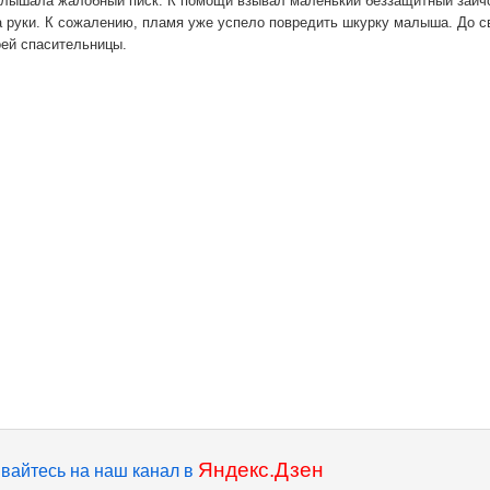
услышала жалобный писк. К помощи взывал маленький беззащитный зайч
а руки. К сожалению, пламя уже успело повредить шкурку малыша. До с
оей спасительницы.
Яндекс.Дзен
вайтесь на наш канал в