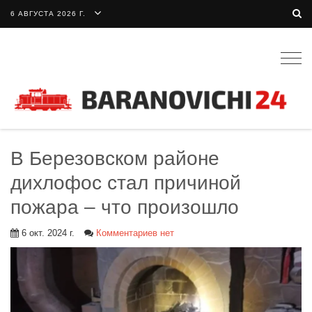
6 АВГУСТА 2026 Г.
Togg
navig
В Березовском районе
дихлофос стал причиной
пожара – что произошло
6 окт. 2024 г.
Комментариев нет