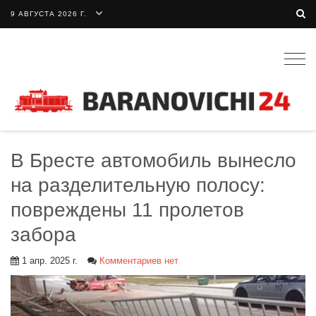
9 АВГУСТА 2026 Г.
Togg
navig
В Бресте автомобиль вынесло
на разделительную полосу:
повреждены 11 пролетов
забора
1 апр. 2025 г.
Комментариев нет