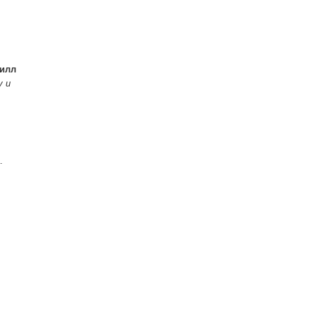
илл
у и
.