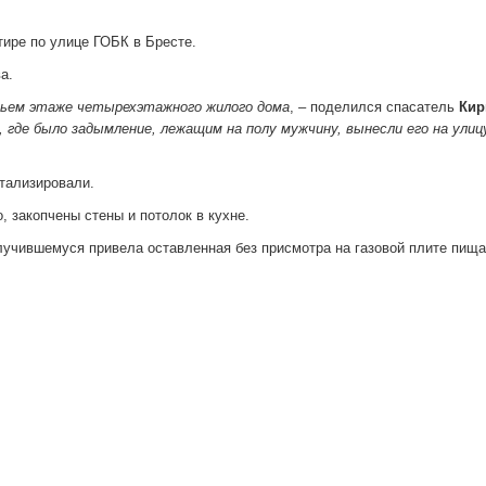
тире по улице ГОБК в Бресте.
а.
етьем этаже четырехэтажного жилого дома
, – поделился спасатель
Кир
, где было задымление, лежащим на полу мужчину, вынесли его на улиц
итализировали.
, закопчены стены и потолок в кухне.
лучившемуся привела оставленная без присмотра на газовой плите пища