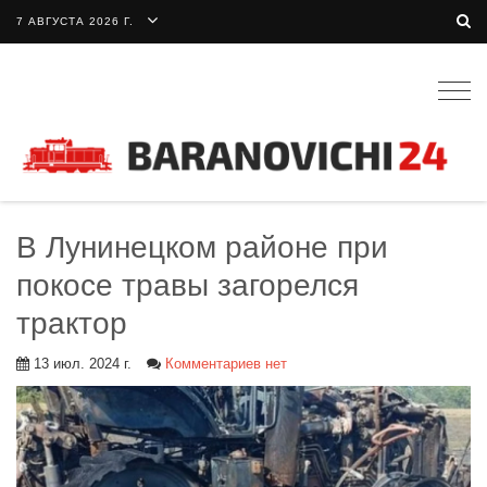
7 АВГУСТА 2026 Г.
Togg
navig
В Лунинецком районе при
покосе травы загорелся
трактор
13 июл. 2024 г.
Комментариев нет