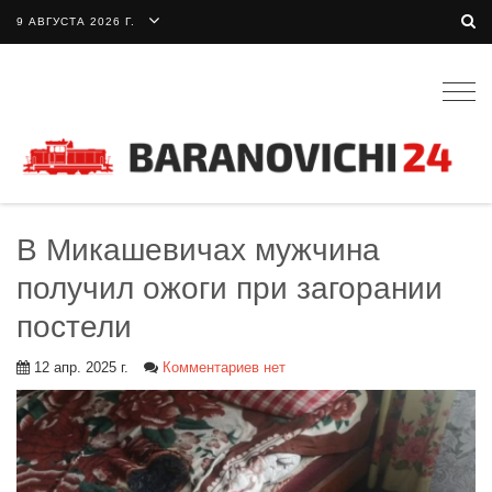
9 АВГУСТА 2026 Г.
Togg
navig
В Микашевичах мужчина
получил ожоги при загорании
постели
12 апр. 2025 г.
Комментариев нет