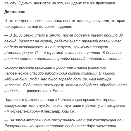
работу. Однако, несмотря на это, инцидент все же произошел.
Дополнено
В тот же день с нами связалась посетительница карусели, которая
находилась на ней во время падения.
— В 18:35 резко упали в землю, после подъема наверх прошло 30
секунд. Уезжали на скорой, ребенок ехал с травмой поясничного
отдела позвоночника, а не с испугом, как комментирует
администрация. Я — с травмой локтевого сустава. В больнице
сделали снимки и поставили ушибы средней степени тяжести.
Скорую вызвали прохожие и работники парка (огромное
человеческое спасибо работникам скорой помощи). В каждой
кабинке были люди, нас было гораздо больше, чем четыре
человека. Люди разошлись сразу, потом подходили, обрабатывали
ссадины,
— рассказывает Елена.
Падение аттракциона в парке Челюскинцев прокомментировал
замруководителя службы по эксплуатации и ремонту аттракционов
«Минскзеленстроя» Александр Хомчик.
— На этом аттракционе разрушилась несущая конструкция оси.
Разрушилось конкретно сварное соединение двух элементов.