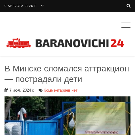
9 АВГУСТА 2026 Г.
Togg
navig
В Минске сломался аттракцион
— пострадали дети
7 июл. 2024 г.
Комментариев нет