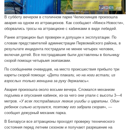
В субботу вечером в столичном парке Челюскинцев произошла
авария на одном из аттракционов. Как сообщают «Минск-Новости»,
оборвались тросы на аттракционе с кабинками в виде лебедей.
Ранее аттракцион был проверен и допущен к эксплуатации. По
словам представителей администрации Первомайского района, в
результате инцидента пострадали не менее четырех человек,
включая детей. Все пострадавшие были доставлены в больницу
скорой помощи четырьмя экипажами.
По сообщениям очевидцев, на место происшествия прибыло три
кареты скорой помощи:
«Дети плакали, но на ноги встали, из
взрослых только женщина за руку держалась».
Авария произошла около восьми вечера. Сломался механизм
подъема и опускания кабинок, из-за чего они упали с высоты 3—4
метров.
«У всех пострадавших легкие ушибы и царапины. Один
ребенок сильно испугался, поэтому его забрала скорая»,
—
сообщил дежурный механик парка.
В Беларуси все аттракционы проходят проверку технического
состояния перед летним сезоном и получают разрешение на