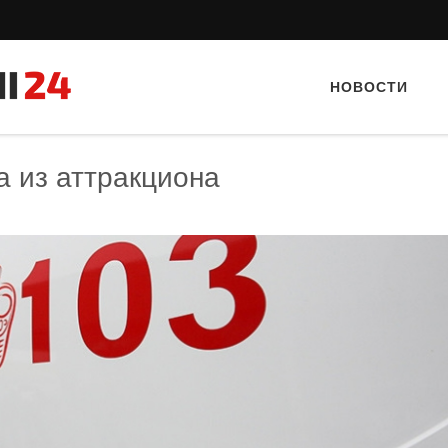
НОВОСТИ
 из аттракциона
Тайный гость: Гастропаб “Drova”
Тайный гость: ресторан «