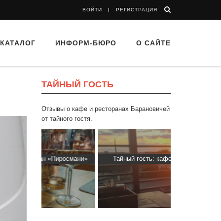
ВОЙТИ
РЕГИСТРАЦИЯ
КАТАЛОГ
ИНФОРМ-БЮРО
О САЙТЕ
ТАЙНЫЙ ГОСТЬ
Отзывы о кафе и ресторанах Барановичей
от тайного гостя.
Пиросмани»
Тайный гость: кафе «Автограф»
Тайный гост