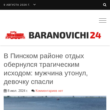
9 АВГУСТА 2026 Г.
Togg
navig
В Пинском районе отдых
обернулся трагическим
исходом: мужчина утонул,
девочку спасли
8 июл. 2024 г.
Комментариев нет