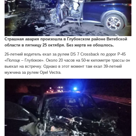
Страшная авария произошла в Глубокском районе Витебской
области в пятницу 25 октября. Без жертв не обошлось.
26-летний водитель ехал за рулем DS 7 Сrossback по дорог Р-45
«Полоцк – Глубокое». Около 20 часов на 50-м километре трассы он
выехал на встречку. Однако в этот момент там ехал 39-летний
мужчина за рулем Opel Vectra.