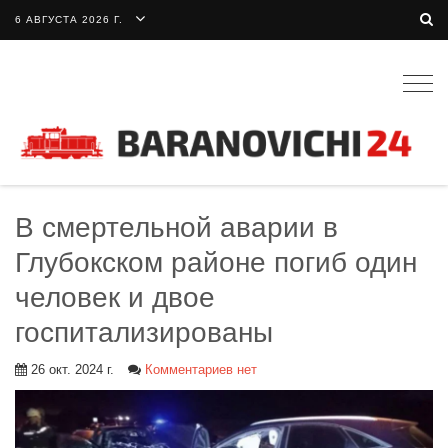
6 АВГУСТА 2026 Г.
Togg
navig
В смертельной аварии в
Глубокском районе погиб один
человек и двое
госпитализированы
26 окт. 2024 г.
Комментариев нет