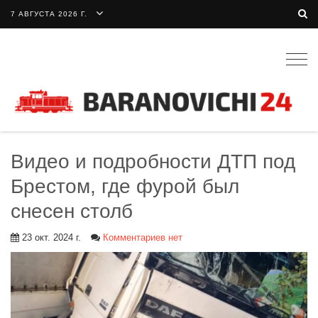
7 АВГУСТА 2026 Г.
Togg
navig
Видео и подробности ДТП под
Брестом, где фурой был
снесен столб
23 окт. 2024 г.
Комментариев нет