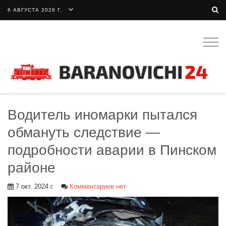
6 АВГУСТА 2026 Г.
Togg
navig
Водитель иномарки пытался
обмануть следствие —
подробности аварии в Пинском
районе
7 окт. 2024 г.
Комментариев нет