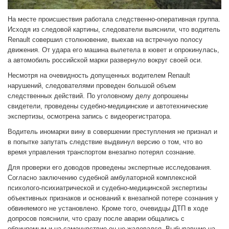
На месте происшествия работала следственно-оперативная группа.
Исходя из следовой картины, следователи выяснили, что водитель
Renault совершил столкновение, выехав на встречную полосу
движения. От удара его машина вылетела в кювет и опрокинулась,
а автомобиль российской марки развернуло вокруг своей оси.
Несмотря на очевидность допущенных водителем Renault
нарушений, следователями проведен большой объем
следственных действий. По уголовному делу допрошены
свидетели, проведены судебно-медицинские и автотехнические
экспертизы, осмотрена запись с видеорегистратора.
Водитель иномарки вину в совершении преступления не признал и
в попытке запутать следствие выдвинул версию о том, что во
время управления транспортом внезапно потерял сознание.
Для проверки его доводов проведены экспертные исследования.
Согласно заключению судебной амбулаторной комплексной
психолого-психиатрической и судебно-медицинской экспертизы
объективных признаков и оснований к внезапной потере сознания у
обвиняемого не установлено. Кроме того, очевидцы ДТП в ходе
допросов пояснили, что сразу после аварии общались с
обвиняемым и на самочувствие он не жаловался. Выбывавшие на