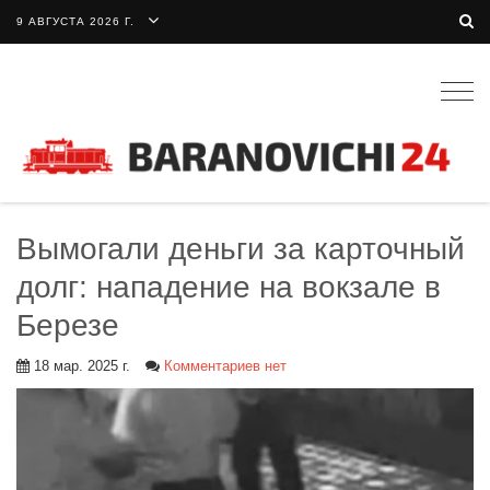
9 АВГУСТА 2026 Г.
Togg
navig
Вымогали деньги за карточный
долг: нападение на вокзале в
Березе
18 мар. 2025 г.
Комментариев нет