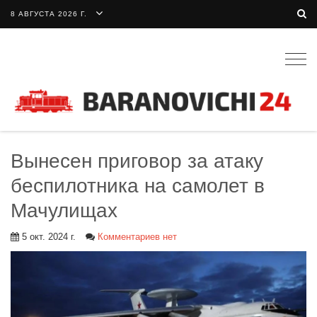
8 АВГУСТА 2026 Г.
Togg
navig
Вынесен приговор за атаку
беспилотника на самолет в
Мачулищах
5 окт. 2024 г.
Комментариев нет