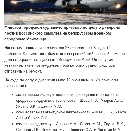
Минской городской суд вынес приговор по делу о диверсии
против российского самолета на белорусском военном
аэродроме Мачулищи.
Напомним, нападение произошло 26 февраля 2023 года. С
помощью беспилотника был атакован российский военный самолет
дальнего радиолокационного обнаружения А-50. Он получил
незначительные повреждения, из-за которых судно пришлось
отправить на ремонт.
На суде по делу о диверсии было 12 обвиняемых. Их признали
виновными в:
акте терроризма и умышленном приведении в негодность
средства воздушного транспорта – Швец Н.В., Азаров А.А.,
Якутик В.К. и Демин М.М.;
осуществлении агентурной деятельности – Швец Н.В., Яцута
А.Н. и Сычев О.И.;
измене государству – Азаров А.А., Демин М.М., Якутик В.К.,
Соколов Д.В., Точицкая Е.Л., Лопарев С.А. и Лопатин М.А.;