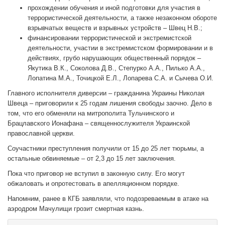
прохождении обучения и иной подготовки для участия в
террористической деятельности, а также незаконном обороте
взрывчатых веществ и взрывных устройств – Швец Н.В.;
финансировании террористической и экстремистской
деятельности, участии в экстремистском формировании и в
действиях, грубо нарушающих общественный порядок –
Якутика В.К., Соколова Д.В., Степурко А.А., Пилько А.А.,
Лопатина М.А., Точицкой Е.Л., Лопарева С.А. и Сычева О.И.
Главного исполнителя диверсии – гражданина Украины Николая
Швеца – приговорили к 25 годам лишения свободы заочно. Дело в
том, что его обменяли на митрополита Тульчинского и
Брацлавского Ионафана – священнослужителя Украинской
православной церкви.
Соучастники преступления получили от 15 до 25 лет тюрьмы, а
остальные обвиняемые – от 2,3 до 15 лет заключения.
Пока что приговор не вступил в законную силу. Его могут
обжаловать и опротестовать в апелляционном порядке.
Напомним, ранее в КГБ заявляли, что подозреваемым в атаке на
аэродром Мачулищи грозит смертная казнь.