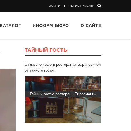
ВОЙТИ
РЕГИСТРАЦИЯ
КАТАЛОГ
ИНФОРМ-БЮРО
О САЙТЕ
ТАЙНЫЙ ГОСТЬ
е
Отзывы о кафе и ресторанах Барановичей
от тайного гостя.
d Buffet"
Тайный гость: ресторан «Пиросмани»
Тайный гос