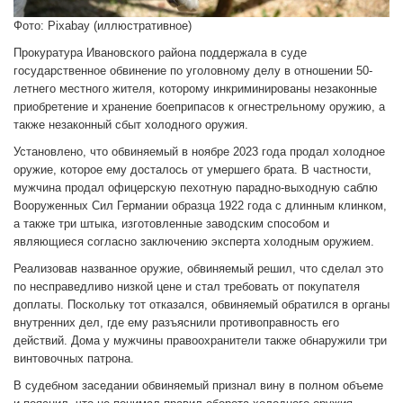
Фото: Pixabay (иллюстративное)
Прокуратура Ивановского района поддержала в суде
государственное обвинение по уголовному делу в отношении 50-
летнего местного жителя, которому инкриминированы незаконные
приобретение и хранение боеприпасов к огнестрельному оружию, а
также незаконный сбыт холодного оружия.
Установлено, что обвиняемый в ноябре 2023 года продал холодное
оружие, которое ему досталось от умершего брата. В частности,
мужчина продал офицерскую пехотную парадно-выходную саблю
Вооруженных Сил Германии образца 1922 года с длинным клинком,
а также три штыка, изготовленные заводским способом и
являющиеся согласно заключению эксперта холодным оружием.
Реализовав названное оружие, обвиняемый решил, что сделал это
по несправедливо низкой цене и стал требовать от покупателя
доплаты. Поскольку тот отказался, обвиняемый обратился в органы
внутренних дел, где ему разъяснили противоправность его
действий. Дома у мужчины правоохранители также обнаружили три
винтовочных патрона.
В судебном заседании обвиняемый признал вину в полном объеме