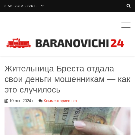
8 АВГУСТА 2026 Г.
Togg
navig
Жительница Бреста отдала
свои деньги мошенникам — как
это случилось
10 окт. 2024 г.
Комментариев нет