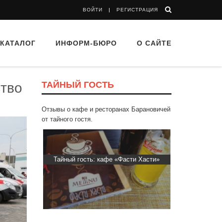
ВОЙТИ
РЕГИСТРАЦИЯ
КАТАЛОГ
ИНФОРМ-БЮРО
О САЙТЕ
ТАЙНЫЙ ГОСТЬ
ство
Отзывы о кафе и ресторанах Барановичей
от тайного гостя.
Пиросмани»
Тайный гость: кафе «Фасти Хасти»
Тайный гост