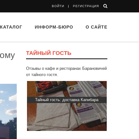
ВОЙТИ
РЕГИСТРАЦИЯ
КАТАЛОГ
ИНФОРМ-БЮРО
О САЙТЕ
ТАЙНЫЙ ГОСТЬ
вому
Отзывы о кафе и ресторанах Барановичей
от тайного гостя.
d Buffet"
Тайный гость: доставка Капибара
Тайный гост