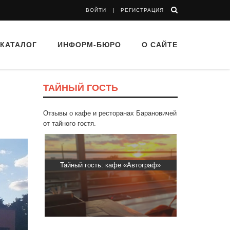
ВОЙТИ
РЕГИСТРАЦИЯ
КАТАЛОГ
ИНФОРМ-БЮРО
О САЙТЕ
ТАЙНЫЙ ГОСТЬ
Отзывы о кафе и ресторанах Барановичей
от тайного гостя.
d Buffet"
Тайный гость: кафе «Автограф»
Тайный гост