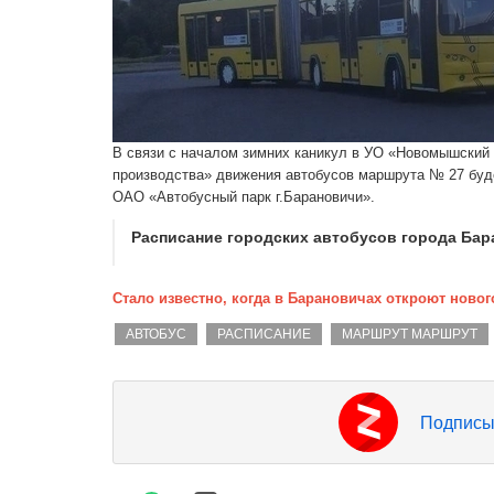
В связи с началом зимних каникул в УО «Новомышский
производства» движения автобусов маршрута № 27 будет
ОАО «Автобусный парк г.Барановичи».
Расписание городских автобусов города Ба
Стало известно, когда в Барановичах откроют новог
АВТОБУС
РАСПИСАНИЕ
МАРШРУТ МАРШРУТ
Подписы