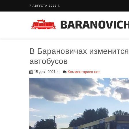
7 АВГУСТА 2026 Г.
В Барановичах изменится
автобусов
15 дек. 2021 г.
Комментариев нет
 гость: Гастропаб “Drova”
Тайный гость: Ресторан “Папараць
Кветка”