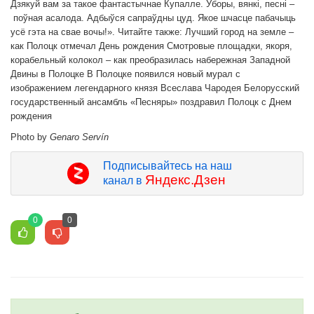
Дзякуй вам за такое фантастычнае Купалле. Уборы, вянкі, песні –
поўная асалода. Адбыўся сапраўдны цуд. Якое шчасце пабачыць
усё гэта на свае вочы!». Читайте также: Лучший город на земле –
как Полоцк отмечал День рождения Смотровые площадки, якоря,
корабельный колокол – как преобразилась набережная Западной
Двины в Полоцке В Полоцке появился новый мурал с
изображением легендарного князя Всеслава Чародея Белорусский
государственный ансамбль «Песняры» поздравил Полоцк с Днем
рождения
Photo by
Genaro Servín
Подписывайтесь на наш
Яндекс.Дзен
канал в
0
0