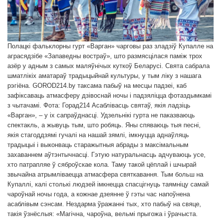
Полацкі фальклорны гурт «Варган» чарговы раз зладзіў Купалле на
аграсядзібе «Запаведны востраў», што размясцілася паміж трох
азёр у адным з самых маляўнічых куткоў Беларусі. Свята сабрала
шматлікіх аматараў традыцыйнай культуры, у тым ліку з нашага
рэгіёна. GOROD214.by таксама пабыў на месцы падзеі, каб
зафіксаваць атмасферу дзівоснай ночы і падзяліцца фотаздымкамі
з чытачамі. Фота: Горад214 Асаблівасць святаў, якія ладзіць
«Варган», – у іх сапраўднасці. Удзельнікі гурта не паказваюць
спектакль, а жывуць тым, што робяць. Яны спяваюць тыя песні,
якія стагоддзямі гучалі на нашай зямлі, імкнуцца аднаўляць
традыцыі і выконваць старажытныя абрады з максімальным
захаваннем аўтэнтычнасці. Гэтую натуральнасць адчуваюць усе,
хто патрапляе ў сяброўскае кола. Таму такой цёплай і шчырай
звычайна атрымліваецца атмасфера святкавання. Тым больш на
Купаллі, калі столькі людзей імкнецца спасцігнуць таямніцу самай
чароўнай ночы года, а кожнае дзеянне ў гэты час напоўнена
асаблівым сэнсам. Нездарма ўражанні тых, хто пабыў на свяце,
такія ўзнёслыя: «Магічна, чароўна, вельмі прыгожа і ўрачыста.