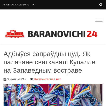
6 АВГУСТА 2026 Г.
Togg
navig
Адбыўся сапраўдны цуд. Як
палачане святкавалі Купалле
на Запаведным востраве
9 июл. 2024 г.
Комментариев нет