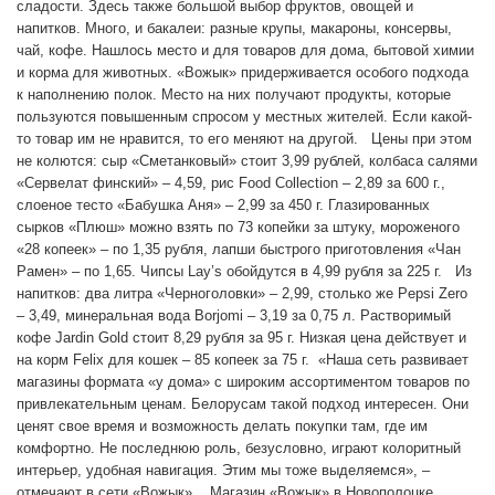
сладости. Здесь также большой выбор фруктов, овощей и
напитков. Много, и бакалеи: разные крупы, макароны, консервы,
чай, кофе. Нашлось место и для товаров для дома, бытовой химии
и корма для животных. «Вожык» придерживается особого подхода
к наполнению полок. Место на них получают продукты, которые
пользуются повышенным спросом у местных жителей. Если какой-
то товар им не нравится, то его меняют на другой. Цены при этом
не колются: сыр «Сметанковый» стоит 3,99 рублей, колбаса салями
«Сервелат финский» – 4,59, рис Food Collection – 2,89 за 600 г.,
слоеное тесто «Бабушка Аня» – 2,99 за 450 г. Глазированных
сырков «Плюш» можно взять по 73 копейки за штуку, мороженого
«28 копеек» – по 1,35 рубля, лапши быстрого приготовления «Чан
Рамен» – по 1,65. Чипсы Lay’s обойдутся в 4,99 рубля за 225 г. Из
напитков: два литра «Черноголовки» – 2,99, столько же Pepsi Zero
– 3,49, минеральная вода Borjomi – 3,19 за 0,75 л. Растворимый
кофе Jardin Gold стоит 8,29 рубля за 95 г. Низкая цена действует и
на корм Felix для кошек – 85 копеек за 75 г. «Наша сеть развивает
магазины формата «у дома» с широким ассортиментом товаров по
привлекательным ценам. Белорусам такой подход интересен. Они
ценят свое время и возможность делать покупки там, где им
комфортно. Не последнюю роль, безусловно, играют колоритный
интерьер, удобная навигация. Этим мы тоже выделяемся», –
отмечают в сети «Вожык». Магазин «Вожык» в Новополоцке