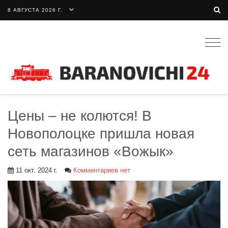
8 АВГУСТА 2026 Г.
Togg
navig
Цены – не колются! В
Новополоцке пришла новая
сеть магазинов «Вожык»
11 окт. 2024 г.
Комментариев нет