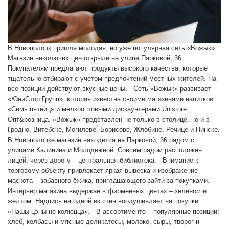
В Новополоцк пришла молодая, но уже популярная сеть «Вожык».
Магазин неколючих цен открыли на улице Парковой, 36.
Покупателям предлагают продукты высокого качества, которые
тщательно отбирают с учетом предпочтений местных жителей. На
все позиции действуют вкусные цены. Сеть «Вожык» развивает
«ЮниСтор Групп», которая известна своими магазинами напитков
«Семь пятниц» и мелкооптовыми дискаунтерами Unistore
Опт&розница. «Вожык» представлен не только в столице, но и в
Гродно, Витебске, Могилеве, Борисове, Жлобине, Речице и Пинске.
В Новополоцке магазин находится на Парковой, 36 рядом с
улицами Калинина и Молодежной. Совсем рядом расположен
лицей, через дорогу – центральная библиотека. Внимание к
торговому объекту привлекает яркая вывеска и изображение
маскота – забавного ёжика, приглашающего зайти за покупками.
Интерьер магазина выдержан в фирменных цветах – зеленом и
желтом. Надпись на одной из стен воодушевляет на покупки:
«Нашы цэны не колюцца». В ассортименте – популярные позиции:
хлеб, колбасы и мясные деликатесы, молоко, сыры, творог и