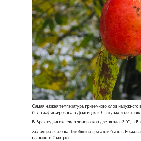
Самая низкая температура приземного слоя наружного в
была зафиксирована в Докшицах и Лынтупах и составила
В Врехнедвинске сила заморозков достигала -3 °C, в Е
Холоднее всего на Витебщине при этом было в Россонах
на высоте 2 метра).