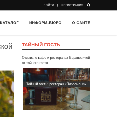
ВОЙТИ
РЕГИСТРАЦИЯ
КАТАЛОГ
ИНФОРМ-БЮРО
О САЙТЕ
ТАЙНЫЙ ГОСТЬ
ской
Отзывы о кафе и ресторанах Барановичей
от тайного гостя.
ти Хасти»
Тайный гость: ресторан «Пиросмани»
Тайный гос