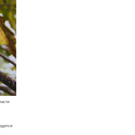
ласти
водятся