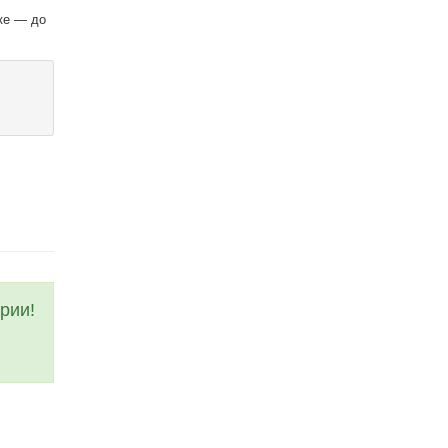
ке — до
рии!