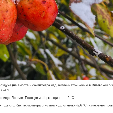
оздуха (на высоте 2 сантиметра над землей) этой ночью в Витебской об
 -4 °C.
зерище, Лепеле, Полоцке и Шарквощине — -2 °C.
, где столбик термометра опустился до отметки -2,6 °C (измерения про