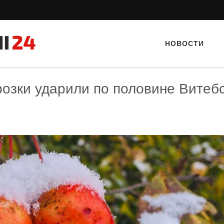
НОВОСТИ
розки ударили по половине Витеб
Тайный гость: кафе «Фас