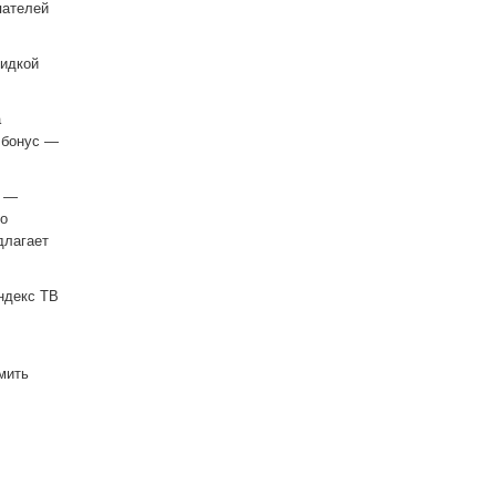
пателей
кидкой
а
й бонус —
т —
то
длагает
ндекс ТВ
мить