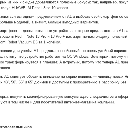
орых из них к скидке добавляются полезные бонусы: так, например, поку
тилус HUAWEI M-Pencil 3 за 10 копеек.
ьзоваться выгодным предложением от А1 и выбрать свой смартфон со с
 больше моделей, а значит, больше выгодных вариантов.
смартфона — дополнительные устройства, которые предлагаются в А1 з
 Xiaomi Redmi Note 13 Pro и 13 Pro + вас ждет по-настоящему полезны
omi Robot Vacuum E5 за 1 копейку.
ешение для учебы, А1 предлагает необычный, но очень удобный вариан
х, потому что устройство работает на ОС Windows. Во-вторых, потому ч
ко трансформируется в планшет. А в-третьих, потому что теперь А1 пре
взноса.
, А1 советует обратить внимание на серию новинок — линейку новых Я
 43”, 50”, 55” и 65” дюймов и доступны к приобретению в рассрочку без
борки, получить квалифицированную консультацию специалистов и офор
вуют в том числе и для посетителей интернет-магазина компании.
логоплательщиков