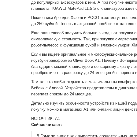
до популярных аксессуаров к ним. А при покупке некот
планшета HUAWEI MatePad 11.5 S с клавиатурой ждет с
Поклонники брендов Xiaomi и POCO тоже могут воспол
до 250 рублей. Теперь в акционной подборке стало еще
Еще один способ получить больше выгоды от покупки 
символическую стоимость. Так, при покупке смартфонов
робот-пылесос с функциями сухой и влажной уборки Xia
Если вы ищете оригинальное и многофункциональное р
ноутбук-трансформер Oliver Book A1. Почему? Во-первы
благодаря съемной клавиатуре и сенсорному экрану лег
приобрести его в рассрочку до 24 месяцев без первого 
Тем же, кто любит отдыхать с максимальным комфортом
Бейсик с Алисой. Устройства представлены в диагоналях
переплат сроком до 24 месяцев.
Детально изучить особенности устройств из нашей под
покупку можно в магазинах А1 или онлайн: акции дейст
ИСТОЧНИК: А1
Сейчас читают:
В Гомеле знают, как вырастить сознательных на