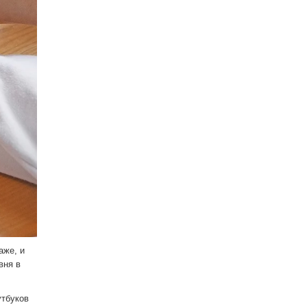
аже, и
вня в
утбуков