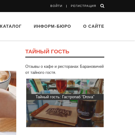
ВОЙТИ
РЕГИСТРАЦИЯ
КАТАЛОГ
ИНФОРМ-БЮРО
О САЙТЕ
ТАЙНЫЙ ГОСТЬ
Отзывы о кафе и ресторанах Барановичей
от тайного гостя.
Пиросмани»
Тайный гость: Гастропаб “Drova”
Тайный гос