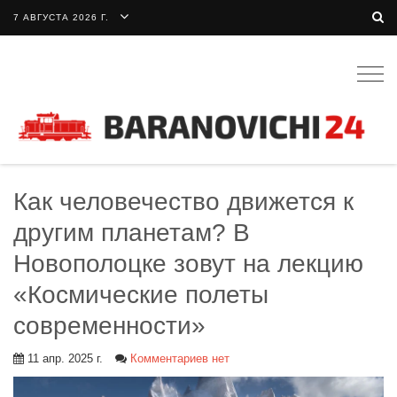
7 АВГУСТА 2026 Г.
Togg
navig
Как человечество движется к
другим планетам? В
Новополоцке зовут на лекцию
«Космические полеты
современности»
11 апр. 2025 г.
Комментариев нет