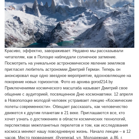
Красиво, эффектно, завораживает. Недавно мы рассказывали
читателям, как в Полоцке наблюдали солнечное затмение.
Посмотреть на уникальное астрономическое явление земляков
пригласил любитель астрономии Дмитрий Герман. Теперь он
анонсировал еще одно звездное мероприятие, вдохновляющее на
покорение новых горизонтов. Фото из архива gorod214.by
Приключениями космического масштаба называет Дмитрий свое
общение с аудиторией, посвященное Дню космонавтики. 12 апреля
в Новополоцке молодой человек устраивает лекцию «Космические
полеты современности». Обещает рассказать, как человечество
движется к другим планетам в 21 веке. Приглашаются все, кто
хочет узнать о достижениях в области космических технологий,
перспективах межпланетных перелетов и том, как исследования
космоса меняют нашу повседневную жизнь. Начало лекции – в 12
часов. Место проведения: @venerad, ул. Молодежная, д.86, г.