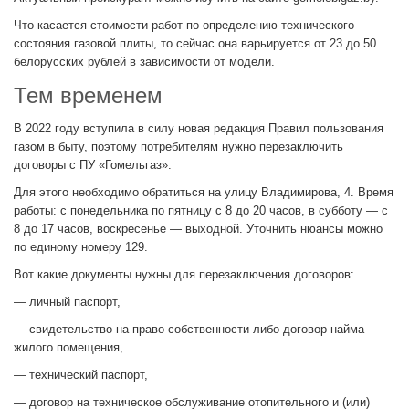
Что касается стоимости ра­бот по определению техни­ческого
состояния газовой плиты, то сейчас она варьи­руется от 23 до 50
белорус­ских рублей в зависимости от модели.
Тем временем
В 2022 году вступила в силу новая редакция Правил пользования
газом в быту, поэтому потребителям нужно перезаключить
договоры с ПУ «Гомельгаз».
Для этого необходимо обра­титься на улицу Владимирова, 4. Время
работы: с понедельника по пятницу с 8 до 20 часов, в субботу — с
8 до 17 часов, воскресенье — выходной. Уточнить нюан­сы можно
по единому номе­ру 129.
Вот какие документы нужны для перезаключения дого­воров:
— личный паспорт,
— свидетельство на право собственности либо договор найма
жилого помещения,
— технический паспорт,
— договор на техническое обслуживание отопительно­го и (или)