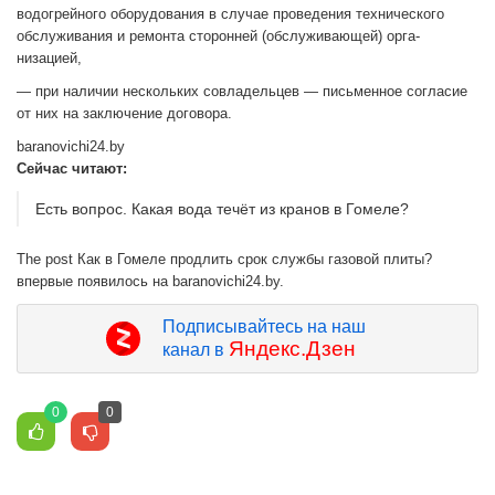
водогрейного обо­рудования в случае прове­дения технического
обслу­живания и ремонта сторон­ней (обслуживающей) орга­
низацией,
— при наличии нескольких совладельцев — письменное согласие
от них на заключе­ние договора.
baranovichi24.by
Сейчас читают:
Есть вопрос. Какая вода течёт из кранов в Гомеле?
The post Как в Гомеле продлить срок службы газовой плиты?
впервые появилось на baranovichi24.by.
Подписывайтесь на наш
Яндекс.Дзен
канал в
0
0