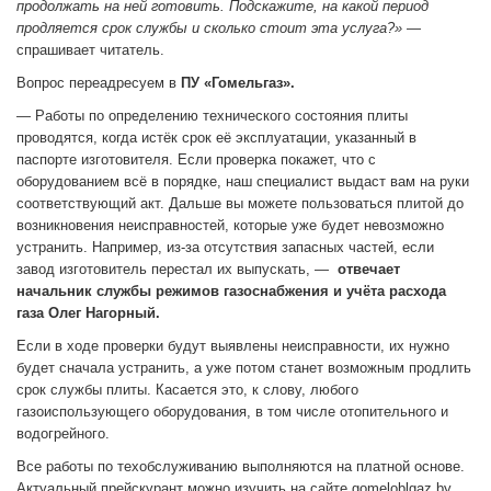
продолжать на ней готовить. Подскажите, на какой период
продляется срок службы и сколько стоит эта услуга?»
—
спрашивает читатель.
Вопрос переадресуем в
ПУ «Гомельгаз».
— Работы по определению технического состояния пли­ты
проводятся, когда истёк срок её эксплуатации, указан­ный в
паспорте изготовителя. Если проверка покажет, что с
оборудованием всё в порядке, наш специалист выдаст вам на руки
соответ­ствующий акт. Дальше вы можете пользоваться пли­той до
возникновения неис­правностей, которые уже бу­дет невозможно
устранить. Например, из-за отсутствия запасных частей, если
завод изготовитель перестал их вы­пускать, —
отвечает
начальник службы режимов газоснабжения и учёта расхода
газа Олег Нагорный.
Если в ходе проверки бу­дут выявлены неисправно­сти, их нужно
будет снача­ла устранить, а уже потом станет возможным продлить
срок службы плиты. Каса­ется это, к слову, любого
газоиспользующего оборудо­вания, в том числе отопитель­ного и
водогрейного.
Все работы по техобслу­живанию выполняются на платной основе.
Актуальный прейскурант можно изучить на сайте gomeloblgaz.by.