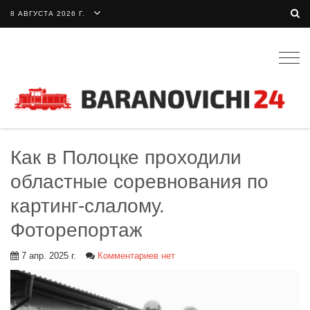
8 АВГУСТА 2026 Г.
Togg
navig
Как в Полоцке проходили
областные соревнования по
картинг-слалому.
Фоторепортаж
7 апр. 2025 г.
Комментариев нет