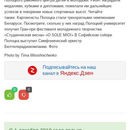
Полоцкого районного центра детей и молодежи. Ребят наградили
медалями, кубками и дипломами, пожелали им дальнейших
успехов в покорении новых спортивных высот. Читайте
также: Картингисты Полоцка стали трехкратными чемпионами
Беларуси. Посмотрите, сколько у них наград Полоцкий университет
получил Гран-при фестиваля молодежного творчества
«Студенческая весна» «O SOLE MIO!» В Софийском соборе
Полоцка выступил Симфонический оркестр
Белтелерадиокомпании. Фото
Photo by
Tima Miroshnichenko
Подписывайтесь на наш
Яндекс.Дзен
канал в
0
0