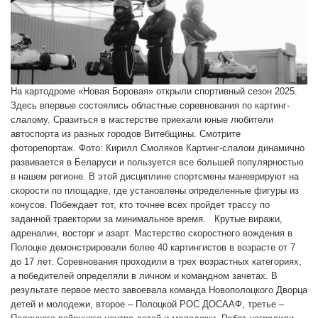
На картодроме «Новая Боровая» открыли спортивный сезон 2025.
Здесь впервые состоялись областные соревнования по картинг-
слалому. Сразиться в мастерстве приехали юные любители
автоспорта из разных городов Витебщины. Смотрите
фоторепортаж. Фото: Кирилл Смоляков Картинг-слалом динамично
развивается в Беларуси и пользуется все большей популярностью
в нашем регионе. В этой дисциплине спортсмены маневрируют на
скорости по площадке, где установлены определенные фигуры из
конусов. Побеждает тот, кто точнее всех пройдет трассу по
заданной траектории за минимальное время. Крутые виражи,
адреналин, восторг и азарт. Мастерство скоростного вождения в
Полоцке демонстрировали более 40 картингистов в возрасте от 7
до 17 лет. Соревнования проходили в трех возрастных категориях,
а победителей определяли в личном и командном зачетах. В
результате первое место завоевала команда Новополоцкого Дворца
детей и молодежи, второе – Полоцкой РОС ДОСААФ, третье –