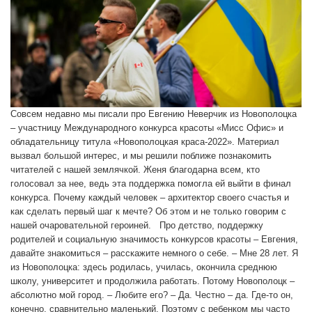
Совсем недавно мы писали про Евгению Неверчик из Новополоцка – участницу Международного конкурса красоты «Мисс Офис» и обладательницу титула «Новополоцкая краса-2022». Материал вызвал большой интерес, и мы решили поближе познакомить читателей с нашей землячкой. Женя благодарна всем, кто голосовал за нее, ведь эта поддержка помогла ей выйти в финал конкурса. Почему каждый человек – архитектор своего счастья и как сделать первый шаг к мечте? Об этом и не только говорим с нашей очаровательной героиней. Про детство, поддержку родителей и социальную значимость конкурсов красоты – Евгения, давайте знакомиться – расскажите немного о себе. – Мне 28 лет. Я из Новополоцка: здесь родилась, училась, окончила среднюю школу, университет и продолжила работать. Потому Новополоцк – абсолютно мой город. – Любите его? – Да. Честно – да. Где-то он, конечно, сравнительно маленький. Поэтому с ребенком мы часто выезжаем в Минск, больше для детских развлечений. Но для меня Новополоцк комфортный, любимый. Он ассоциируется у меня с домом, уютом, счастливым детством. – Каким ребенком вы росли? – Творчество в моей жизни присутствовало постоянно. Я рисовала, училась в художественной школе, часто выступала на сцене. В школе, если были какие-то экологические конкурсы, агитбригады, спортивные мероприятия – я всегда была активна в них. В университете была уже более тяжелая учеба, не хватало времени на все эти мероприятия, но тяга оставалась. – Родители поддерживали увлечения? – Родители всегда меня поддерживали и поддерживают. И мама, и папа всегда со мной, всегда говорят: действуй, если надо, поможем. От них чувствуется самая большая поддержка, любовь и понимание в любой ситуации. – До «Мисс Офис» вы участвовали в городском конкурсе красоты, и не просто участвовали, а выиграли корону победительницы. Как вы там оказались? – Мне предложили поучаствовать от организации. Сама не искала, все случилось спонтанно. С «Мисс Офис» тоже так – сестра моя прислала рекламу, и меня это заинтересовало. Я оформила заявку, а после рассмотрения заявок мне написал оргкомитет, и меня пригласили на кастинг. Это был онлайн-формат. – Что для вас эти конкурсы? Приключения? Вызов? Или, может, терапия? – «Мисс Офис» можно считать не просто конкурсом, а социально значимым проектом. Они призывают аудиторию решать социальные проблемы – был сезон, посвященный культуре, экологии, милосердию. С самого основания проекта они помогают нуждающимся, проводят благотворительные акции. Мы с нашим предприятием – Новополоцким филиалом Института «Витебскгражданпроект» – тоже провели праздник для детей из социально-педагогического центра Новополоцка в рамках благотворительной акции, помогли зооприюту «Шанс». Этот конкурс не совсем про красоту и внешность, хотя все участницы безумно красивые. Все же конкурс для раскрытия внутреннего потенциала – души, мыслей. Про профессию, красоту женщины и Монику Белуччи – Какие женские качества помогают вам в работе, помимо профессиональной подготовки? – Чувство стиля и вкуса всегда помогает в работе, как в архитектуре, так и в дизайне интерьера. В разработке облика зданий это помогает выбрать лучшие архитектурные решения фасадов жилых домов, общественных зданий и сооружений. Я часто уделяю внимание деталям, ведь они формируют целостный образ. Каждый проект уникален и должен гармонировать с окружающей средой. Работа с цветами, текстурами и формами – это тоже про поиск гармонии. Я стремлюсь к тому, чтобы каждое пространство и здание вызывали положительные эмоции у людей. – Как коллеги относятся к вашему участию в конкурсе? – Поддерживают, и коллеги, и начальство. Говорят, если нужна какая-то помощь, обращайся. И даже смотрят билеты, чтобы поехать на финал в Москву. Поддержка особенно чувствовалась на этапе интернет-голосования. Все же у нас относительно небольшой город. – Наш материал о вашем участии в конкурсе набрал большое количество просмотров. Людям это интересно, им, наверное, свойственно переживать за своих. В этом большой плюс провинции? – Думаю, что в небольших городах люди более сплоченные. Участницам из Москвы в этом смысле сложнее. А меня поддерживали все – школа, университет, моя работа, работы родителей, заводы наши, детский сад моего ребенка, хоккейный клуб, МЧС. Я на этапе голосования увидела, сколько у нас добрых, искренних и отзывчивых людей. Никто не отвернулся! Когда я по итогам первой недели увидела, что вошла в топ-10, просто не поверила. – Какие ценности, может быть, даже миссию несете вы на этот конкурс красоты? – Свои жизненные принципы. Я всегда отношусь к жизни с благодарностью и добрым сердцем. В любой ситуации стараюсь достойно себя нести, всегда помогу и выслушаю. И хочу призвать к тому, чтобы каждый оставался добрым, чистым, честным, поддерживающим и милосердным человеком, сколько бы титулов и побед у него не было. – Красивая женщина – это какая женщина? – Женщину украшает счастье в глазах и улыбка. Красота – это субъективное понятие. Но в первую очередь – добрая душа и сердце. Если она еще уверенная в себе и целеустремленная, она уже красивая. Я никогда не смотрю на женскую внешность как на картинку, всегда интересно, что внутри. Нежность, женственность, интеллект привлекают. – А есть какие-то, может быть, известные женщины, чья красота вас впечатляет, кого вы особенно отмечаете? – Идеала нет, каждая девушка красива. Но если все же кого-то назвать, мне нравится Моника Белуччи. Кстати, мы родились в один день. Ее энергия, и шарм – мне это близко. Таинственная, загадочная и при этом уверенная в себе женщина. – Поддержание внешней красоты у вас много ли забирает времени? – Ну разве что тренажерный зал занимает время. Я, кстати, люблю активный образ жизни, в детстве профессионально занималась плаванием. Были и коньки в моей жизни, недавно встала на сноуборд. На такую активность мне не жалко времени. А укладка и повседневный макияж занимают у меня ежедневно совсем немного времени. Но есть такие дни, которые я выделяю для себя: массаж, бьюти-процедуры. Конечно, мне, как и каждой девушке, нравится чувствовать себя такой принцессой. – А у вас были эксперименты с внешностью? – Нет. Я даже никогда не красила волосы, никогда не хотела. Не стриглась коротко. Принимаю себя полностью. Макияж поярче в какие-то особенные дни, но не каждый день. – Вы делаете комплименты другим женщинам? Просто прохожей на улице, к примеру, если отметили ее? – Да! И часто получаю от девушек комплименты. Я рада, что мои подруги и знакомые девушки разделяют эту позицию. Но, к сожалению, в обществе нашем это редкость. Многие боятся сказать что-то хорошее друг другу, комплимент тот же. Я не боюсь, и призываю девушек относиться друг к другу с большей любовью и уважением. Даже конкурс для меня – это не соперничество, потому что сравнивать невозможно, все разные, каждая уникальна. Вот я и вам хотела сказать после разговора, что вы очень красивы, и ваши глаза мне точно запомнятся. – Спасибо, мне очень приятно. Евгения, мы когда-то брали интервью у модели из Полоцка, и она рассказывала, что занятия в модельном агентстве помогли ей побороть какие-то свои комплексы, относительно роста, например. Как вы считаете, что нужно говорить сегодня своим дочерям, которые еще только растут? – У меня есть племянница. Она приходит ко мне в гости и всегда примеряет мою корону. Я ей уже дарила другую, но ей хочется примерить именно мою. Я ей часто говорю: «Сонечка, какая ты красивая!» Даю советы о том, как важно слушать себя, делать то, от чего горят твои глаза. Девушки очень хрупкие, но абсолютно каждая может добиться успеха в деле, какое ей по душе. И при этом, если девушка находится в конфликтных отношениях – с другими, или с собой – если ходит на нелюбимую работу, ее глаза сразу потухшие. Очень важно любить свою жизнь и не бояться ее менять. Я уже как-то говорила в своем интервью, что, несмотря на любые обстоятельства, каждый человек является архитектором своего счастья. – Все в наших руках? – Конечно. Нужно отметать рамки, которые могут мешать. Каждая девушка по определению достойна лучшего. Еще я очень люблю фразу: «Необязательно видеть всю лестницу целиком, чтобы сделать первый шаг». Пробуйте сделать первый шаг к своей мечте. – Каким он может быть, что посоветуете нашим читательницам? – Для начала нужно стать перед зеркалом и сказать, что ты у себя единственная и самая лучшая. Все начинается изнутри. Мы должны полюбить свое отражение в зеркале. Как только мы полюбили себя, то засияли, стали ярче. И это видят все вокруг! Энергичная и уверенная в себе девушка не останется незамеченной. – Даже психологические исследования говорят, что люди воспринимают нас более симпатичными, чем мы сами себя считаем. Оценивая себя, мы видим недостатки? – Да, мы к себе более критичны. А еще очень сильно на девушек повлияли соцсети, где выстроились рамки идеальной внешности. Женщины стали менять свою внешность в угоду мнимому образцу. Я очень рада, что сейчас вернулась мода 90-х, 80-х, где все были уникальны. Взрослея и набирая мудрости, мы понимаем, что естественная красота – лучший вариант. – Вы часто себя фотографируете? – Сама себя – редко. Скорее, люблю любоваться у зеркала, попеть и потанцевать дома, это прямо моё. А профессиональные фотосессии мне нравятся, люблю быть в кадре у профессионалов. – Победительница конкурса «Мисс Офис», что ее ждет? – Победительница получает титул «Мисс Офис» и главный денежный приз. Она становится лицом конкурса «Мисс Офис», компании «Комус» и торговой марки «Аttache». Победительницу конкурса «Мисс Офис» также ждет важная миссия: она становится послом благотворительного фонда «Линия жизни». – А еще хотите на какие-нибудь конкурсы? – Да, почему нет? Мне нравится открываться миру, мы живем один раз, зачем упускать какие-то интересные возможности. Короткие вопросы о важном – Какая часть дня у вас самая любимая? – Утро выходного дня. Неспешный завтрак, чашечка любимого кофе. Но это бывает редко, потому что мой сын Мирон занимается хоккеем, у нас утренние тренировки, подготовительные занятия к школе. Но если случается – это прекрасно. – Чему самому в