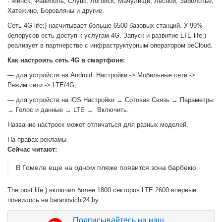
∙ Минск, Фаниполь, Слуцк, Логойск, Мачулищи, Лесной, Заболотье,
Хатежино, Боровляны и другие.
Сеть 4G life:) насчитывает больше 6500 базовых станций. У 99%
белорусов есть доступ к услугам 4G. Запуск и развитие LTE life:)
реализует в партнерстве с инфраструктурным оператором beCloud.
Как настроить сеть 4G в смартфоне:
— для устройств на Android: Настройки -> Мобильные сети ->
Режим сети -> LTE/4G;
— для устройств на iOS Настройки → Сотовая Связь → Параметры
→ Голос и данные → LTE → Включить.
Название настроек может отличаться для разных моделей.
На правах рекламы
Сейчас читают:
В Гомеле еще на одном пляже появится зона барбекю
The post life:) включил более 1800 секторов LTE 2600 впервые
появилось на baranovichi24.by.
Подписывайтесь на наш