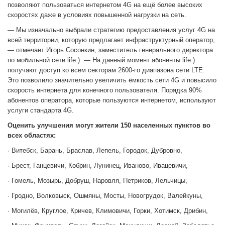
позволяют пользоваться интернетом 4G на ещё более высоких
скоростях даже в условиях повышенной нагрузки на сеть.
— Мы изначально выбрали стратегию предоставления услуг 4G на
всей территории, которую предлагает инфраструктурный оператор,
— отмечает Игорь Сосонкин, заместитель генерального директора
по мобильной сети life:). — На данный момент абоненты life:)
получают доступ ко всем секторам 2600-го диапазона сети LTE.
Это позволило значительно увеличить ёмкость сети 4G и повысило
скорость интернета для конечного пользователя. Порядка 90%
абонентов оператора, которые пользуются интернетом, используют
услуги стандарта 4G.
Оценить улучшения могут жители 150 населенных пунктов во
всех областях:
∙ Витебск, Барань, Браслав, Лепель, Городок, Дубровно,
∙ Брест, Ганцевичи, Кобрин, Лунинец, Иваново, Ивацевичи,
∙ Гомель, Мозырь, Добруш, Наровля, Петриков, Лельчицы,
∙ Гродно, Волковыск, Ошмяны, Мосты, Новогрудок, Валейкуны,
∙ Могилёв, Круглое, Кричев, Климовичи, Горки, Хотимск, Дрибин,