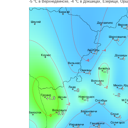
-5 °C в Верхнедвинске, -4 °C в Докшицах, Езерище, Орш