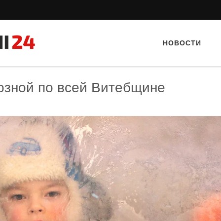
НОВОСТИ
озной по всей Витебщине
Тайный гость: кафе «Автограф»
Тайный гость: ресторан «