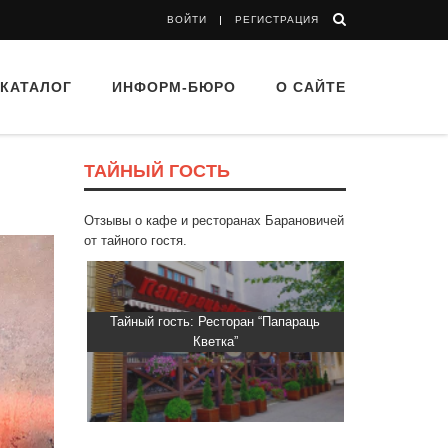
ВОЙТИ
РЕГИСТРАЦИЯ
КАТАЛОГ
ИНФОРМ-БЮРО
О САЙТЕ
ТАЙНЫЙ ГОСТЬ
Отзывы о кафе и ресторанах Барановичей
от тайного гостя.
Пиросмани»
Тайный гость: Ресторан “Папараць
Тайный гос
Кветка”