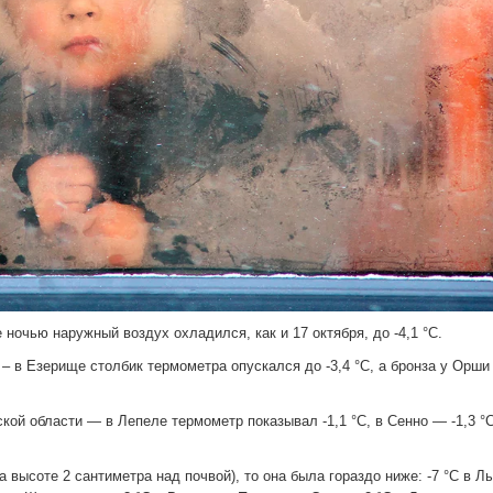
ночью наружный воздух охладился, как и 17 октября, до -4,1 °C.
 в Езерище столбик термометра опускался до -3,4 °C, а бронза у Орши 
кой области — в Лепеле термометр показывал -1,1 °C, в Сенно — -1,3 °C
 высоте 2 сантиметра над почвой), то она была гораздо ниже: -7 °C в Л