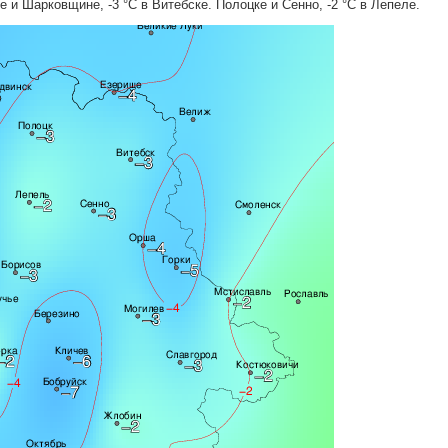
е и Шарковщине, -3 °C в Витебске. Полоцке и Сенно, -2 °C в Лепеле.