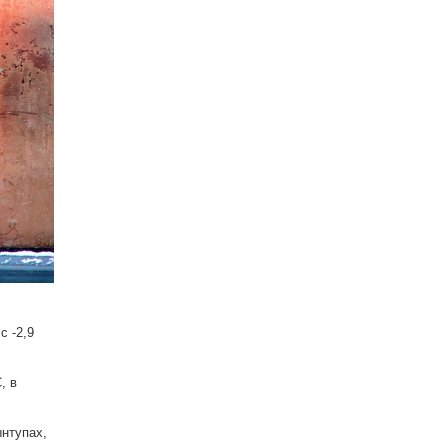
с -2,9
, в
ынтупах,