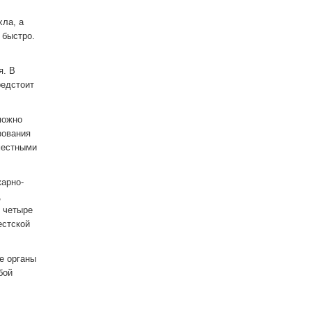
хла, а
 быстро.
я. В
редстоит
можно
зования
местными
жарно-
,
е четыре
естской
е органы
бой