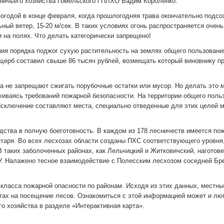
тничьего хозяйства Гомельского ГПЛХО Вадим Короленко.
погодой в конце февраля, когда прошлогодняя трава окончательно подсо
ый ветер, 15-20 м/сек. В таких условиях огонь распространяется очень
 на полях. Что делать категорически запрещено!
ия порядка поджог сухую растительность на землях общего пользовани
Ущерб составил свыше 86 тысяч рублей, возмещать который виновнику п
ва не запрещают сжигать порубочные остатки или мусор. Но делать это 
живаясь требований пожарной безопасности. На территории общего поль
Исключение составляют места, специально отведенные для этих целей 
дства в полную боеготовность. В каждом из 178 лесничеств имеется по
нтаря. Во всех лесхозах области созданы ПХС соответствующего уровня
 таких заболоченных районах, как Лельчицкий и Житковичский, наготов
. Налажено тесное взаимодействие с Полесским лесхозом соседней Бр
класса пожарной опасности по районам. Исходя из этих данных, местны
тах на посещение лесов. Ознакомиться с этой информацией может и лю
о хозяйства в разделе «Интерактивная карта».