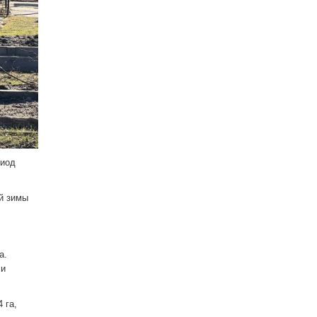
риод
й зимы
а.
ли
 га,