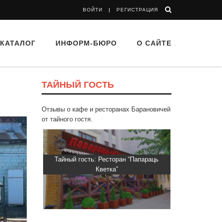
ВОЙТИ
РЕГИСТРАЦИЯ
КАТАЛОГ
ИНФОРМ-БЮРО
О САЙТЕ
ТАЙНЫЙ ГОСТЬ
Отзывы о кафе и ресторанах Барановичей
от тайного гостя.
 Капибара
Тайный гость: Ресторан “Папараць
Тайный гост
Кветка”