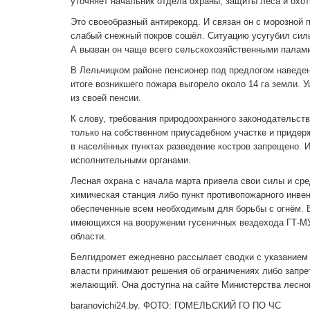
уточняет начальник отдела охраны, защиты леса и охо
Это своеобразный антирекорд. И связан он с морозной 
слабый снежный покров сошёл. Ситуацию усугубил сильн
А вызван он чаще всего сельскохозяйственными палами
В Лельчицком районе пенсионер под предлогом наведен
итоге возникшего пожара выгорело около 14 га земли. 
из своей пенсии.
К слову, требования природоохранного законодательст
только на собственном приусадебном участке и придер
в населённых пунктах разведение костров запрещено. 
исполнительными органами.
Лесная охрана с начала марта привела свои силы и сре
химическая станция либо пункт противопожарного инве
обеспеченные всем необходимым для борьбы с огнём. В
имеющихся на вооружении гусеничных вездехода ГТ-МУ
области.
Белгидромет ежедневно рассылает сводки с указанием 
власти принимают решения об ограничениях либо запре
желающий. Она доступна на сайте Министерства лесног
baranovichi24.by. ФОТО: ГОМЕЛЬСКИЙ ГО ПО ЧС