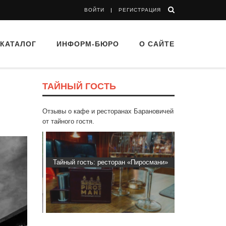
ВОЙТИ
РЕГИСТРАЦИЯ
КАТАЛОГ
ИНФОРМ-БЮРО
О САЙТЕ
ТАЙНЫЙ ГОСТЬ
Отзывы о кафе и ресторанах Барановичей
от тайного гостя.
“Папараць
Тайный гость: ресторан «Пиросмани»
Тайный гос