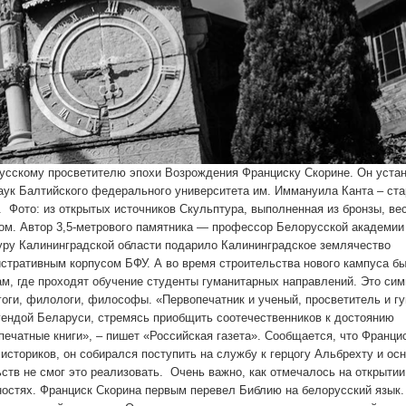
усскому просветителю эпохи Возрождения Франциску Скорине. Он уста
наук Балтийского федерального университета им. Иммануила Канта – ст
. Фото: из открытых источников Скульптура, выполненная из бронзы, ве
ом. Автор 3,5-метрового памятника — профессор Белорусской академии
туру Калининградской области подарило Калининградское землячество
стративным корпусом БФУ. А во время строительства нового кампуса б
ам, где проходят обучение студенты гуманитарных направлений. Это си
оги, филологи, философы. «Первопечатник и ученый, просветитель и гу
егендой Беларуси, стремясь приобщить соотечественников к достоянию
печатные книги», – пишет «Российская газета». Сообщается, что Франци
историков, он собирался поступить на службу к герцогу Альбрехту и осн
ьств не смог это реализовать. Очень важно, как отмечалось на открытии
остях. Франциск Скорина первым перевел Библию на белорусский язык.