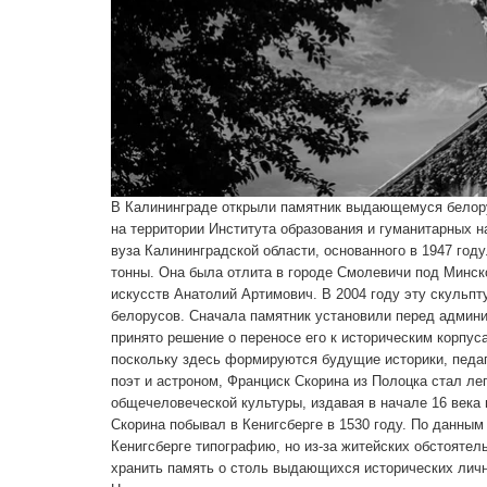
В Калининграде открыли памятник выдающемуся белор
на территории Института образования и гуманитарных 
вуза Калининградской области, основанного в 1947 году
тонны. Она была отлита в городе Смолевичи под Минск
искусств Анатолий Артимович. В 2004 году эту скульп
белорусов. Сначала памятник установили перед админи
принято решение о переносе его к историческим корпус
поскольку здесь формируются будущие историки, педаг
поэт и астроном, Франциск Скорина из Полоцка стал л
общечеловеческой культуры, издавая в начале 16 века 
Скорина побывал в Кенигсберге в 1530 году. По данным 
Кенигсберге типографию, но из-за житейских обстоятел
хранить память о столь выдающихся исторических личн