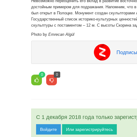
Невозможно переоценить его вклад в развитие восточн
достойным примером для подражания. Напомним, что в 
был открыт в Полоцке. Монумент создан скульпторами
Государственный список историко-культурных ценносте
скульптуры с постаментом – 12 м. С высоты Скорина з
Photo by
Emrecan Algül
Подписы
0
0
С 1 декабря 2018 года только зарегис
Войдите
Или зарегистрируйтесь