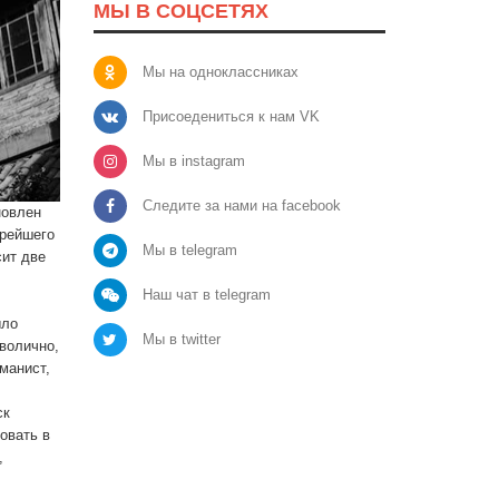
МЫ В СОЦСЕТЯХ
Мы на одноклассниках
Присоедениться к нам VK
Мы в instagram
Следите за нами на facebook
новлен
арейшего
Мы в telegram
сит две
Наш чат в telegram
ыло
Мы в twitter
мволично,
манист,
ск
овать в
,