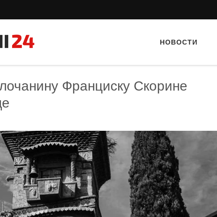
НОВОСТИ
лочанину Франциску Скорине
де
Тайный гость: кафе «Фасти Хасти»
Тайный гость: Ресторан 
Кветка”