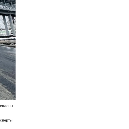
реплены
ксперты