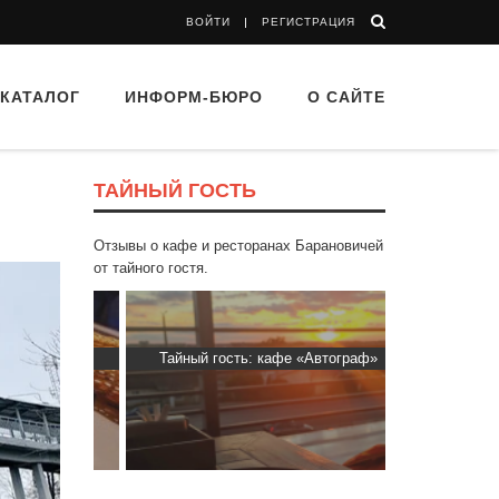
ВОЙТИ
РЕГИСТРАЦИЯ
КАТАЛОГ
ИНФОРМ-БЮРО
О САЙТЕ
ТАЙНЫЙ ГОСТЬ
Отзывы о кафе и ресторанах Барановичей
от тайного гостя.
d Buffet"
Тайный гость: кафе «Автограф»
Тайный гост