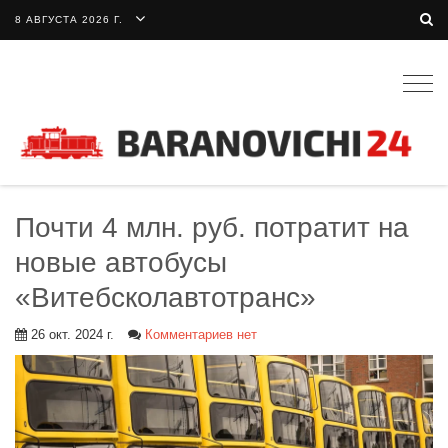
8 АВГУСТА 2026 Г.
Togg
navig
Почти 4 млн. руб. потратит на
новые автобусы
«Витебсколавтотранс»
26 окт. 2024 г.
Комментариев нет