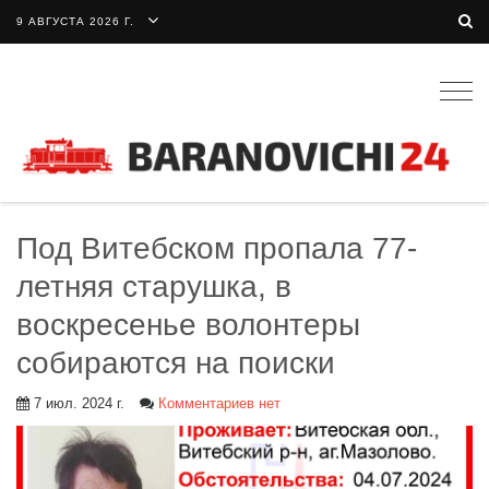
9 АВГУСТА 2026 Г.
Togg
navig
Под Витебском пропала 77-
летняя старушка, в
воскресенье волонтеры
собираются на поиски
7 июл. 2024 г.
Комментариев нет