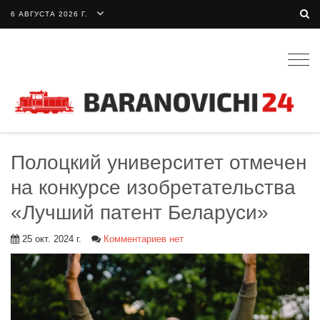
6 АВГУСТА 2026 Г.
Togg
navig
Полоцкий университет отмечен
на конкурсе изобретательства
«Лучший патент Беларуси»
25 окт. 2024 г.
Комментариев нет