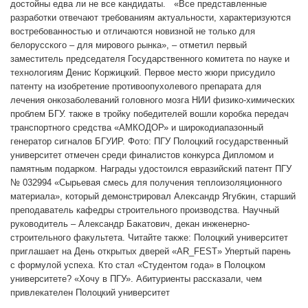
достойны едва ли не все кандидаты. «Все представленные
разработки отвечают требованиям актуальности, характеризуются
востребованностью и отличаются новизной не только для
белорусского – для мирового рынка», – отметил первый
заместитель председателя Государственного комитета по науке и
технологиям Денис Коржицкий. Первое место жюри присудило
патенту на изобретение противоопухолевого препарата для
лечения онкозаболеваний головного мозга НИИ физико-химических
проблем БГУ. также в тройку победителей вошли коробка передач
транспортного средства «АМКОДОР» и широкодиапазонный
генератор сигналов БГУИР. Фото: ПГУ Полоцкий государственный
университет отмечен среди финалистов конкурса Дипломом и
памятным подарком. Награды удостоился евразийский патент ПГУ
№ 032994 «Сырьевая смесь для получения теплоизоляционного
материала», который демонстрировал Александр Ягубкин, старший
преподаватель кафедры строительного производства. Научный
руководитель – Александр Бакатович, декан инженерно-
строительного факультета. Читайте также: Полоцкий университет
приглашает на День открытых дверей «AR_FEST» Упертый парень
с формулой успеха. Кто стал «Студентом года» в Полоцком
университете? «Хочу в ПГУ». Абитуриенты рассказали, чем
привлекателен Полоцкий университет