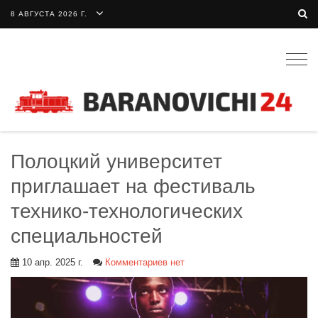
8 АВГУСТА 2026 Г.
Togg
navig
Полоцкий университет
приглашает на фестиваль
технико-технологических
специальностей
10 апр. 2025 г.
Комментариев нет