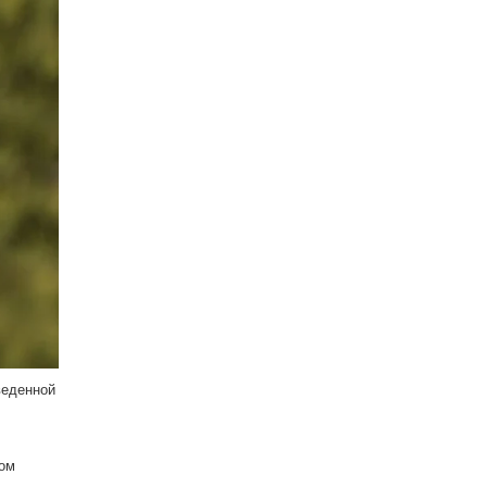
веденной
ном