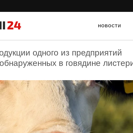
НОВОСТИ
одукции одного из предприятий
 обнаруженных в говядине листер
Тайный гость: Ресторан “Папараць
Тайный гость: Кафе "Gran
Кветка”