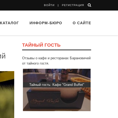
ВОЙТИ
РЕГИСТРАЦИЯ
КАТАЛОГ
ИНФОРМ-БЮРО
О САЙТЕ
ТАЙНЫЙ ГОСТЬ
ий
Отзывы о кафе и ресторанах Барановичей
от тайного гостя.
d Buffet"
Тайный гость: доставка Капибара
Тайный гос