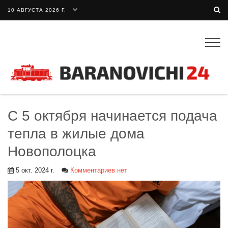
10 АВГУСТА 2026 Г.
Togg
navig
С 5 октября начинается подача
тепла в жилые дома
Новополоцка
5 окт. 2024 г.
Комментариев нет