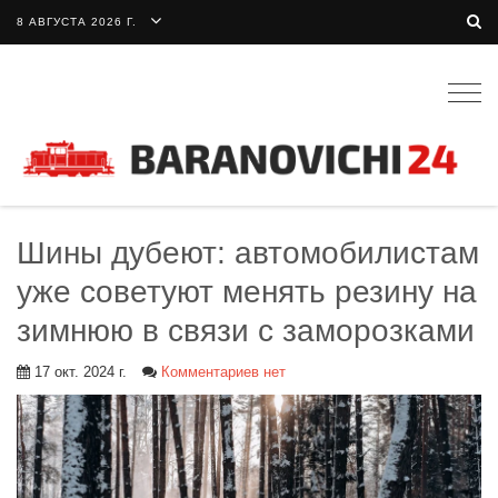
8 АВГУСТА 2026 Г.
Togg
navig
Шины дубеют: автомобилистам
уже советуют менять резину на
зимнюю в связи с заморозками
17 окт. 2024 г.
Комментариев нет