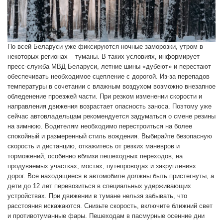
По всей Беларуси уже фиксируются ночные заморозки, утром в
некоторых регионах – туманы. В таких условиях, информирует
пресс-служба МВД Беларуси, летние шины «дубеют» и перестают
обеспечивать необходимое сцепление с дорогой. Из-за перепадов
температуры в сочетании с влажным воздухом возможно внезапное
обледенение проезжей части. При резком изменении скорости и
направления движения возрастает опасность заноса. Поэтому уже
сейчас автовладельцам рекомендуется задуматься о смене резины
на зимнюю. Водителям необходимо перестроиться на более
спокойный и размеренный стиль вождения. Выбирайте безопасную
скорость и дистанцию, откажитесь от резких маневров и
торможений, особенно вблизи пешеходных переходов, на
продуваемых участках, мостах, путепроводах и закруглениях
дорог. Все находящиеся в автомобиле должны быть пристегнуты, а
дети до 12 лет перевозиться в специальных удерживающих
устройствах. При движении в тумане нельзя забывать, что
расстояния искажаются. Снизьте скорость, включите ближний свет
и противотуманные фары. Пешеходам в пасмурные осенние дни