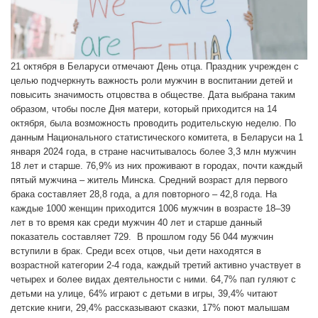
21 октября в Беларуси отмечают День отца. Праздник учрежден с
целью подчеркнуть важность роли мужчин в воспитании детей и
повысить значимость отцовства в обществе. Дата выбрана таким
образом, чтобы после Дня матери, который приходится на 14
октября, была возможность проводить родительскую неделю. По
данным Национального статистического комитета, в Беларуси на 1
января 2024 года, в стране насчитывалось более 3,3 млн мужчин
18 лет и старше. 76,9% из них проживают в городах, почти каждый
пятый мужчина – житель Минска. Средний возраст для первого
брака составляет 28,8 года, а для повторного – 42,8 года. На
каждые 1000 женщин приходится 1006 мужчин в возрасте 18–39
лет в то время как среди мужчин 40 лет и старше данный
показатель составляет 729. В прошлом году 56 044 мужчин
вступили в брак. Среди всех отцов, чьи дети находятся в
возрастной категории 2-4 года, каждый третий активно участвует в
четырех и более видах деятельности с ними. 64,7% пап гуляют с
детьми на улице, 64% играют с детьми в игры, 39,4% читают
детские книги, 29,4% рассказывают сказки, 17% поют малышам