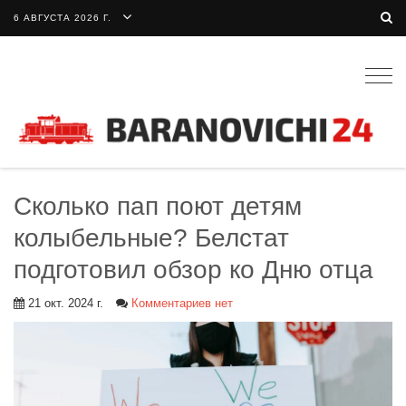
6 АВГУСТА 2026 Г.
Togg
navig
Сколько пап поют детям
колыбельные? Белстат
подготовил обзор ко Дню отца
21 окт. 2024 г.
Комментариев нет