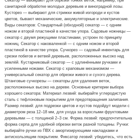
Секатор — выбирают для обрезки тонких веток, например, при
санитарной обработке молодых деревьев и виноградной лозы.
Кусторез — выбирают для стрижки живой изгороди и кустов
цветов, бывают механические, аккумуляторные и электрические.
Виды секаторов: Стандартный (обходной) секатор — с одним
ножом и второй пластиной в качестве упора. Садовые ножницы —
секатор с двумя режущими пластинами, устроен по принципу
ножниц. Секатор с наковаленкой — с одним ножом и второй
пластиной в качестве упора. Сучкорез — садовый инвентарь для
срезки побегов и ветвей деревьев, расположенных высоко над
землёй. Кустарниковый секатор — с удлинёнными ручками и
усиленными ножами. Секатор с храповым механизмом —
универсальный секатор для обрезки живого и сухого дерева.
Штанговые сучкорезы — секаторы для удаления веток,
расположенных высоко на дереве. Основные критерии выбора
хорошего секатора: Материал лезвий: выбирайте углеродистую
сталь с тефлоновым покрытием для предотвращения залипания.
Размер лезвий: для подрезки цветов и кустов подойдут модели с
диаметром реза 12–18 мм, для ухода за взрослыми фруктовыми
деревьями — с толщиной 2–3 см. Форма лезвий: предпочтительна
форма серпа для удобной обрезки веток разной толщины. Ручки:
выбирайте ручки из ПВХ с амортизирующими накладками и
антискользящим покрытием. Фиксатор лезвий: убедитесь, что есть