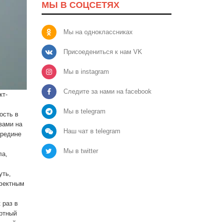
МЫ В СОЦСЕТЯХ
Мы на одноклассниках
Присоедениться к нам VK
Мы в instagram
Следите за нами на facebook
кт-
Мы в telegram
ость в
вами на
Наш чат в telegram
ередине
Мы в twitter
ла,
уть,
ффектным
 раз в
ертный