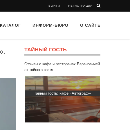
ВОЙТИ
РЕГИСТРАЦИЯ
КАТАЛОГ
ИНФОРМ-БЮРО
О САЙТЕ
ТАЙНЫЙ ГОСТЬ
».
Отзывы о кафе и ресторанах Барановичей
от тайного гостя.
ти Хасти»
Тайный гость: кафе «Автограф»
Тайный гость