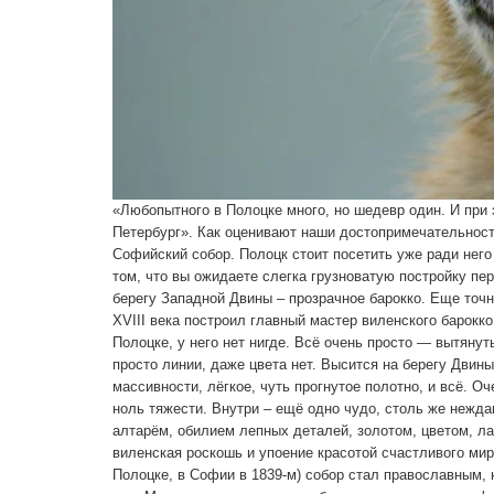
«Любопытного в Полоцке много, но шедевр один. И при 
Петербург». Как оценивают наши достопримечательнос
Софийский собор. Полоцк стоит посетить уже ради него 
том, что вы ожидаете слегка грузноватую постройку пе
берегу Западной Двины – прозрачное барокко. Еще точн
XVIII века построил главный мастер виленского барокк
Полоцке, у него нет нигде. Всё очень просто — вытяну
просто линии, даже цвета нет. Высится на берегу Двины
массивности, лёгкое, чуть прогнутое полотно, и всё. О
ноль тяжести. Внутри – ещё одно чудо, столь же нежд
алтарём, обилием лепных деталей, золотом, цветом, ла
виленская роскошь и упоение красотой счастливого мир
Полоцке, в Софии в 1839-м) собор стал православным,