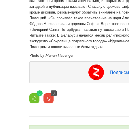
зал. Можно и орнаментами любоваться, и открытыми фр
загадкой в публикации называют Спасскую церковь Евф
кроме диковин, рекомендуют обратить внимание на позн
Полоцкий. «Он произвёл такое впечатление на царя Але
Фёдора Алексеевича и царевны Софьи. Вероятнее всего,
«Вечерний Санкт-Петербург», называя путешествие в П
Читайте также: В Беларуси начался месяц религиозног
экскурсию «Сокровища подземного города» «Идеальное 
Полоцком и нашли классные базы отдыха
Photo by
Marian Havenga
Подписы
0
0