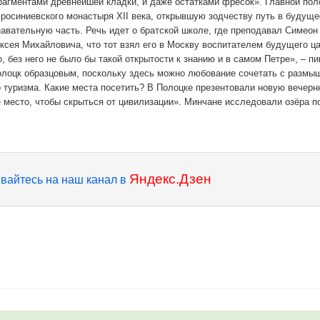
агментами древнейшей кладки, и даже остатками фресок». Главной пол
росиниевского монастыря XII века, открывшую зодчеству путь в будуще
авательную часть. Речь идет о братской школе, где преподавал Симеон
ксея Михайловича, что тот взял его в Москву воспитателем будущего ц
 без него не было бы такой открытости к знанию и в самом Петре», – п
олоцк образцовым, поскольку здесь можно любование сочетать с размы
о туризма. Какие места посетить? В Полоцке презентовали новую вечер
место, чтобы скрыться от цивилизации». Минчане исследовали озёра п
Яндекс.Дзен
вайтесь на наш канал в