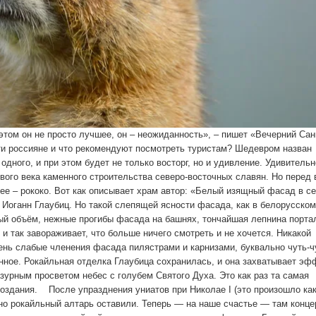
этом он не просто лучшее, он – неожиданность», – пишет «Вечерний Сан
ти россияне и что рекомендуют посмотреть туристам? Шедевром назван
одного, и при этом будет не только восторг, но и удивление. Удивительн
рвого века каменного строительства северо-восточных славян. Но перед 
ее – рококо. Вот как описывает храм автор: «Белый изящный фасад в с
о Иоганн Глаубиц. Но такой слепящей ясности фасада, как в белорусском
тый объём, нежные прогибы фасада на башнях, тончайшая лепнина порта
 и так завораживает, что больше ничего смотреть и не хочется. Никакой
чень слабые членения фасада пилястрами и карнизами, буквально чуть-ч
анное. Рокайльная отделка Глаубица сохранилась, и она захватывает э
зурным просветом небес с голубем Святого Духа. Это как раз та самая
оздания. После упразднения униатов при Николае I (это произошло как
 но рокайльный алтарь оставили. Теперь — на наше счастье — там конц