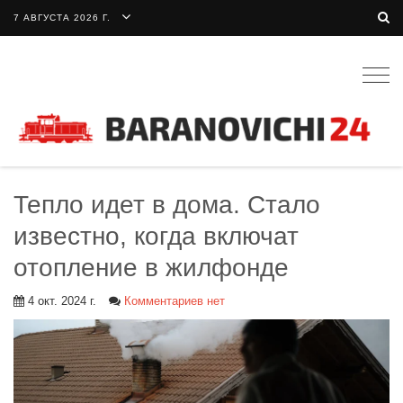
7 АВГУСТА 2026 Г.
Togg
navig
Тепло идет в дома. Стало
известно, когда включат
отопление в жилфонде
4 окт. 2024 г.
Комментариев нет