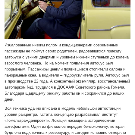
Избалованные низким полом и кондиционерами современные
пассажиры не поймут своих родителей, радовавшихся приезду
автобуса с узкими дверями и уровнем нижней ступеньки до колена
взрослого человека. Но на момент появления автобус был
прорывным. Пассажиры ценили появившиеся отопители салона и
панорамные окна, а водители – гидроусилитель руля. Автобус был
в производстве 22 года. А конкретный экземпляр, восстановленный
автопарком №1, трудился в ДОСААФ Советского района Гомеля.
Благодаря щадящему режиму работы он и сохранился до наших
дней.
Вся техника удачно вписана в модель небольшой автостанции
уровня райцентра. Кстати, концепцию разрабатывал институт
«Гомельгражданпроект». Локация насыщена историческими
артефактами. Один из филиалов передал бензоколонку, которая,
будь она подключена к резервуару, и сегодня исправно отмеряла