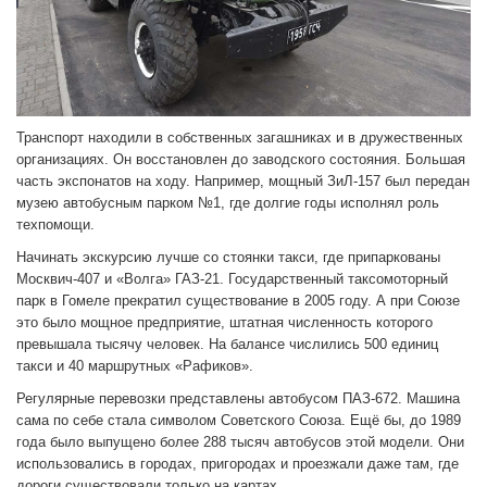
Транспорт находили в собственных загашниках и в дружественных
организациях. Он восстановлен до заводского состояния. Большая
часть экспонатов на ходу. Например, мощный ЗиЛ-157 был передан
музею автобусным парком №1, где долгие годы исполнял роль
техпомощи.
Начинать экскурсию лучше со стоянки такси, где припаркованы
Москвич-407 и «Волга» ГАЗ-21. Государственный таксомоторный
парк в Гомеле прекратил существование в 2005 году. А при Союзе
это было мощное предприятие, штатная численность которого
превышала тысячу человек. На балансе числились 500 единиц
такси и 40 маршрутных «Рафиков».
Регулярные перевозки представлены автобусом ПАЗ-672. Машина
сама по себе стала символом Советского Союза. Ещё бы, до 1989
года было выпущено более 288 тысяч автобусов этой модели. Они
использовались в городах, пригородах и проезжали даже там, где
дороги существовали только на картах.