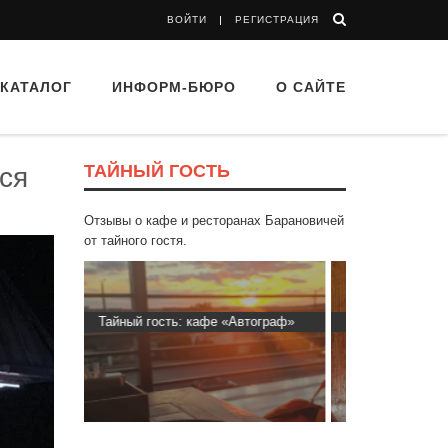
ВОЙТИ
РЕГИСТРАЦИЯ
КАТАЛОГ
ИНФОРМ-БЮРО
О САЙТЕ
ТАЙНЫЙ ГОСТЬ
ся
Отзывы о кафе и ресторанах Барановичей
от тайного гостя.
втограф»
Тайный гость: доставка Капибара
Тайный гос