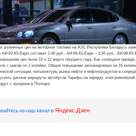
х розничных цен на моторное топливо на АЗС Республики Беларусь изм
АИ-92-К5-Евро составит 2,40 руб., АИ-95-К5-Евро – 2,50 руб., АИ-98-К5-
 повышения цен были 15 и 22 марта текущего года. Как сообщали прежде,
лю с шагом по 2 копейки. Общее повышение запланировано на 16 копеек
ической ситуации, конъюнктуры рынка нефти и нефтепродуктов в сопре
пускать дачные маршруты автобусов Тарифы на зарядку электромобилей
адут с аукциона в Полоцке
Яндекс.Дзен
вайтесь на наш канал в