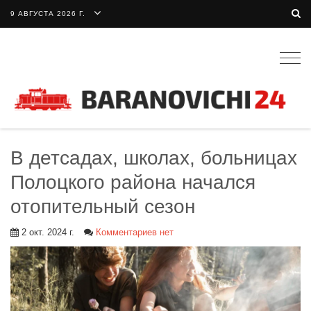
9 АВГУСТА 2026 Г.
Togg
navig
В детсадах, школах, больницах
Полоцкого района начался
отопительный сезон
2 окт. 2024 г.
Комментариев нет