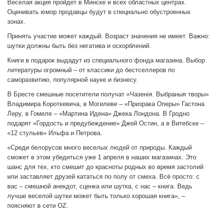
Веселая акция пройдет в Минске и всех областных центрах.
Оценивать юмор продавцы будут в специально обустроенных
зонах.
Принять участие может каждый. Возраст значения не имеет. Важно:
шутки должны быть без негатива и оскорблений.
Книги в подарок выдадут из специального фонда магазина. Выбор
литературы огромный – от классики до бестселлеров по
саморазвитию, популярной науке и бизнесу.
В Бресте смешные посетители получат «Чазенiя. Выбраныя творы»
Владимира Короткевича, в Могилеве – «Призрака Оперы» Гастона
Леру, в Гомеле – «Мартина Идена» Джека Лондона. В Гродно
подарят «Гордость и предубеждение» Джей Остин, а в Витебске –
«12 стульев» Ильфа и Петрова.
«Среди белорусов много веселых людей от природы. Каждый
сможет в этом убедиться уже 1 апреля в наших магазинах. Это
шанс для тех, кто смешит до красноты родных во время застолий
или заставляет друзей кататься по полу от смеха. Всё просто: с
вас – смешной анекдот, сценка или шутка, с нас – книга. Ведь
лучше веселой шутки может быть только хорошая книга», –
поясняют в сети OZ.