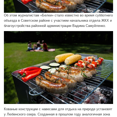
Об этом журналистам «Белки» стало известно во время субботнего
объезда в Советском районе с участием начальника отдела ЖКХ и
благоустройства районной администрации Вадима Самуйленко.
Кованые конструкции с навесами для отдыха на природе установят
у Любенского озера. Созданная в прошлом году аналогичная зона